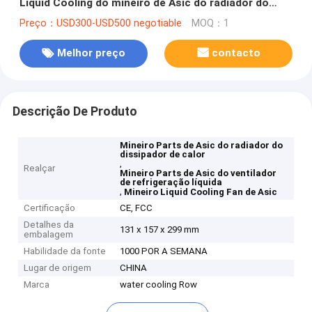
Liquid Cooling do mineiro de Asic do radiador do
dissipador de calor
Preço：USD300-USD500 negotiable
MOQ：1
Melhor preço
contacto
Descrição De Produto
Mineiro Parts de Asic do radiador do
dissipador de calor
,
Realçar
Mineiro Parts de Asic do ventilador
de refrigeração líquida
,
Mineiro Liquid Cooling Fan de Asic
Certificação
CE, FCC
Detalhes da
131 x 157 x 299 mm
embalagem
Habilidade da fonte
1000 POR A SEMANA
Lugar de origem
CHINA
Marca
water cooling Row