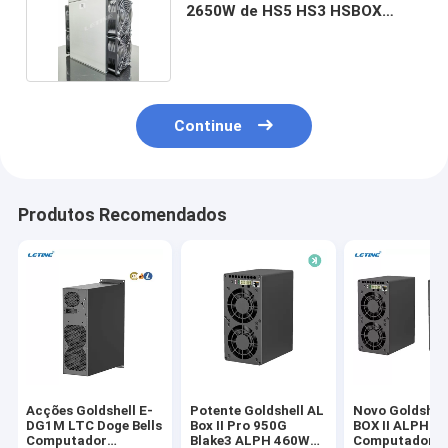
2650W de HS5 HS3 HSBOX
Goldshell Asic
Continue
Produtos Recomendados
Acções Goldshell E-
Potente Goldshell AL
Novo Goldshel
DG1M LTC Doge Bells
Box II Pro 950G
BOX II ALPH
Computador
Blake3 ALPH 460W
Computador