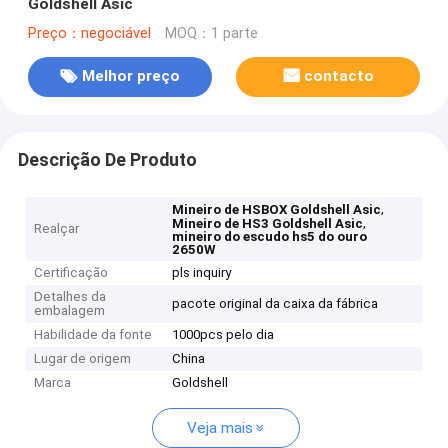
Goldshell Asic
Preço：negociável
MOQ：1 parte
Melhor preço
contacto
Descrição De Produto
,
Mineiro de HSBOX Goldshell Asic
,
Mineiro de HS3 Goldshell Asic
Realçar
mineiro do escudo hs5 do ouro
2650W
Certificação
pls inquiry
Detalhes da
pacote original da caixa da fábrica
embalagem
Habilidade da fonte
1000pcs pelo dia
Lugar de origem
China
Marca
Goldshell
Veja mais