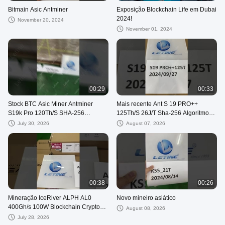
Bitmain Asic Antminer
Exposição Blockchain Life em Dubai
2024!
November 20, 2024
November 01, 2024
00:29
00:33
Stock BTC Asic Miner Antminer
Mais recente Ant S 19 PRO++
S19k Pro 120Th/S SHA-256
125Th/S 26J/T Sha-256 Algoritmo
Máquina de Mineração de Bitocina
máquina BTC
July 30, 2026
August 07, 2026
00:38
00:26
Mineração IceRiver ALPH AL0
Novo mineiro asiático
400Gh/s 100W Blockchain Crypto
August 08, 2026
Asic Miner
July 28, 2026