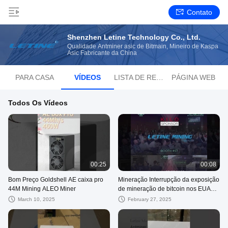
Contato
Shenzhen Letine Technology Co., Ltd.
Qualidade Antminer asic de Bitmain, Mineiro de Kaspa
Asic Fabricante da China
PARA CASA
VÍDEOS
LISTA DE REPRODUÇÃO
PÁGINA WEB
Todos Os Vídeos
00:25
00:08
Bom Preço Goldshell AE caixa pro
Mineração Interrupção da exposição
44M Mining ALEO Miner
de mineração de bitcoin nos EUA
março de 2025
March 10, 2025
February 27, 2025