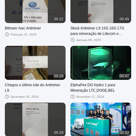
00:22
00:49
Bitmain Asic Antminer
Stock Antminer L9 15G 16G 17G
para mineração de Litecoin e
February 21, 2025
Dogecoin
January 08, 2025
00:29
00:47
Chegou o último lote do Antminer
ElphaPex DG Hydro 1 para
L9.
Mineração LTC,DOGE,BEL
December 05, 2024
November 27, 2024
00:29
00:32