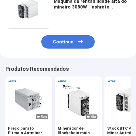
Máquina da rentabilidade alta do
mineiro 3080W Hashrate
0.049j/Gh da moeda de Antminer
K7 CKB
Continue
Produtos Recomendados
Preço barato
Minerador de
Stock BTC Asi
Bitmain Antminer
Blockchain mais
Miner Antmine