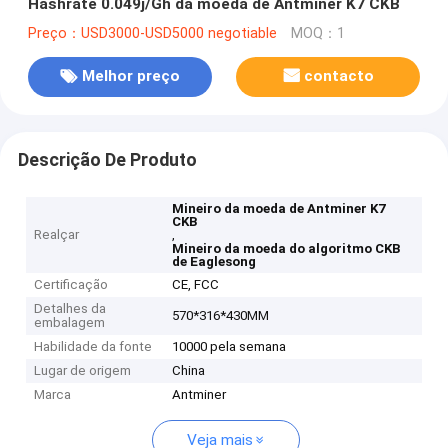
Hashrate 0.049j/Gh da moeda de Antminer K7 CKB
Preço：USD3000-USD5000 negotiable
MOQ：1
Melhor preço
contacto
Descrição De Produto
Mineiro da moeda de Antminer K7
CKB
Realçar
,
Mineiro da moeda do algoritmo CKB
de Eaglesong
Certificação
CE, FCC
Detalhes da
570*316*430MM
embalagem
Habilidade da fonte
10000 pela semana
Lugar de origem
China
Marca
Antminer
Veja mais