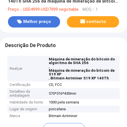
140Th SHA 256 da máquina de mineração de Bitcoin
do lucro
Preço：USD4999-USD7999 negotiable
MOQ：1
Melhor preço
contacto
Descrição De Produto
Máquina de mineração do bitcoin do
algoritmo de SHA 256
,
Realçar
Máquina de mineração do bitcoin de
S19 XP
,
Bitmain Antminer S19 XP 140Th
Certificação
CE, FCC
Detalhes da
570*316*430mm
embalagem
Habilidade da fonte
1000 pela semana
Lugar de origem
porcelana
Marca
Bitmain Antminer