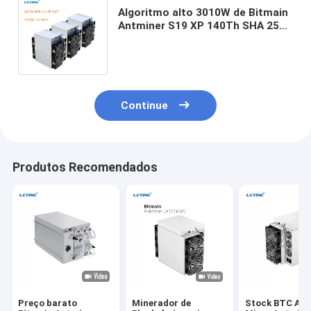
Algoritmo alto 3010W de Bitmain
Antminer S19 XP 140Th SHA 256
da máquina de mineração de
Bitcoin do lucro
Continue
Produtos Recomendados
Preço barato
Minerador de
Stock BTC Asi