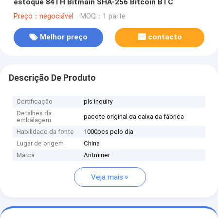
estoque 84TH Bitmain SHA-256 Bitcoin BTC
Preço：negociável
MOQ：1 parte
Melhor preço
contacto
Descrição De Produto
Certificação
pls inquiry
Detalhes da
pacote original da caixa da fábrica
embalagem
Habilidade da fonte
1000pcs pelo dia
Lugar de origem
China
Marca
Antminer
Veja mais