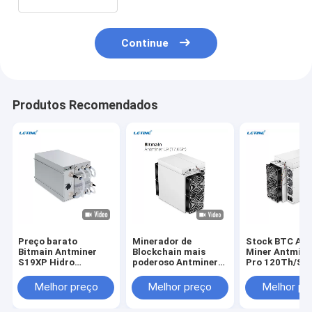
Continue
Produtos Recomendados
Preço barato
Minerador de
Stock BTC Asi
Bitmain Antminer
Blockchain mais
Miner Antmine
S19XP Hidro
poderoso Antminer
Pro 120Th/S 
refrigeração 257T
L9 17.6Gh/S
256 Máquina d
Crypto Miner S19 XP
16.2GH/S 0.21J/M
Mineração de
Melhor preço
Melhor preço
Melhor pr
Hyd 255T 246T
Mineração LTC
Bitocina
20.8W Bitcoin Miner
DOGE BEL Asic Miner