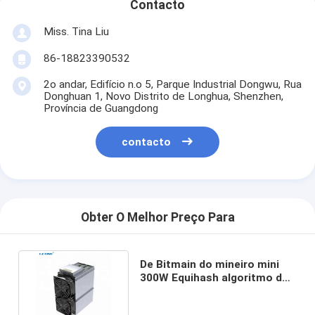
Contacto
Miss. Tina Liu
86-18823390532
2o andar, Edifício n.o 5, Parque Industrial Dongwu, Rua
Donghuan 1, Novo Distrito de Longhua, Shenzhen,
Província de Guangdong
contacto
Obter O Melhor Preço Para
De Bitmain do mineiro mini
300W Equihash algoritmo de
Antminer Z9 para Zec