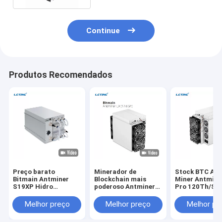
Continue
Produtos Recomendados
Preço barato
Minerador de
Stock BTC Asi
Bitmain Antminer
Blockchain mais
Miner Antmine
S19XP Hidro
poderoso Antminer
Pro 120Th/S 
refrigeração 257T
L9 17.6Gh/S
256 Máquina d
Crypto Miner S19 XP
16.2GH/S 0.21J/M
Mineração de
Melhor preço
Melhor preço
Melhor pr
Hyd 255T 246T
Mineração LTC
Bitocina
20.8W Bitcoin Miner
DOGE BEL Asic Miner