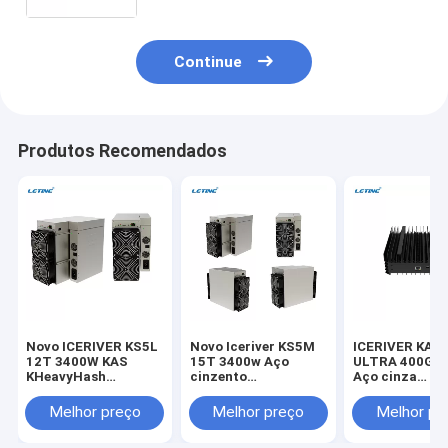
Asic
Continue
Produtos Recomendados
Novo ICERIVER KS5L
Novo Iceriver KS5M
ICERIVER KAS
12T 3400W KAS
15T 3400w Aço
ULTRA 400G 
KHeavyHash
cinzento
Aço cinza
Algoritmo para
KHeavyHash
KHeavyHash
Kaspa KDA
Algoritmo para
Algoritmo par
Melhor preço
Melhor preço
Melhor pr
mineração Kaspa
Kaspa KDA
KDA