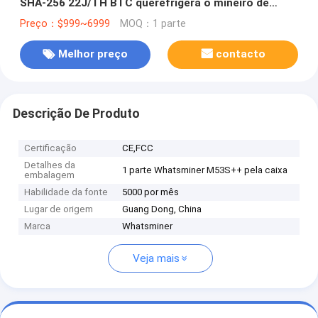
SHA-256 22J/TH BTC querefrigera o mineiro de
Whatsminer M33S M53S Bitcoin Asic
Preço：$999~6999
MOQ：1 parte
Melhor preço
contacto
Descrição De Produto
Certificação
CE,FCC
Detalhes da
1 parte Whatsminer M53S++ pela caixa
embalagem
Habilidade da fonte
5000 por mês
Lugar de origem
Guang Dong, China
Marca
Whatsminer
Veja mais