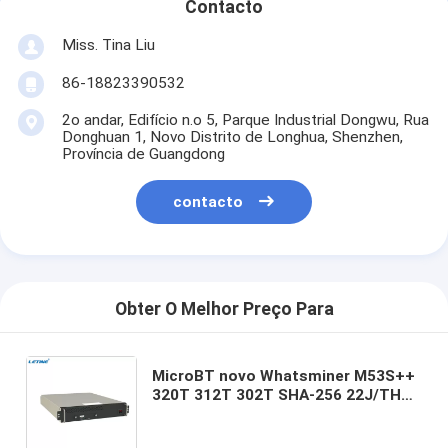
Contacto
Miss. Tina Liu
86-18823390532
2o andar, Edifício n.o 5, Parque Industrial Dongwu, Rua
Donghuan 1, Novo Distrito de Longhua, Shenzhen,
Província de Guangdong
contacto
Obter O Melhor Preço Para
MicroBT novo Whatsminer M53S++
320T 312T 302T SHA-256 22J/TH
BTC querefrigera o mineiro de
Whatsminer M33S M53S Bitcoin