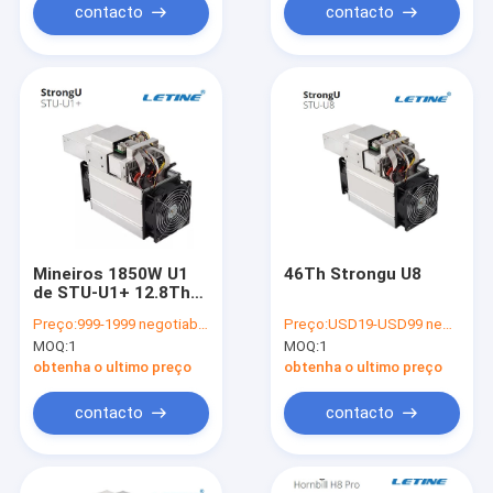
contacto
contacto
Mineiros 1850W U1
46Th Strongu U8
de STU-U1+ 12.8Th
Strongu mais RCI
Preço:
999-1999 negotiable
Preço:
USD19-USD99 negotiable
76db
MOQ:
1
MOQ:
1
obtenha o ultimo preço
obtenha o ultimo preço
contacto
contacto