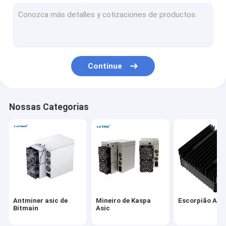
Whatsminer de Microbt
Novo mineiro asiático
Mineiro de Goldshell Asic
Continue
Mineiro de Jas
Canaan Avalon Mineiro
Nossas Categorias
Mineiro de Innosilicon Asic
mineiro do iBeLink
Mineiro Graphic Card
equipamento de mineração gpu
Antminer asic de
Mineiro de Kaspa
Escorpião Asi
Mineração do disco rígido
Bitmain
Asic