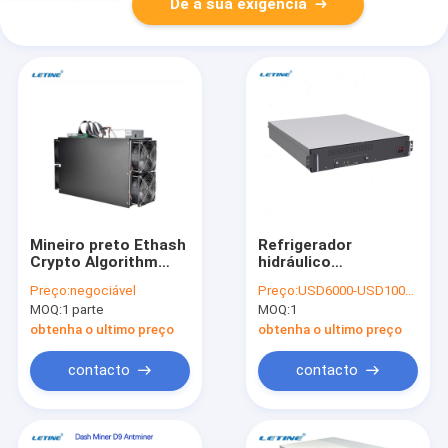
Dê a sua exigência
Mineiro preto Ethash
Refrigerador
Crypto Algorithm
hidráulico
2000W de YM-100
Whatsminer M63s
Preço:
negociável
Preço:
USD6000-USD10000 negotiable
2100MH/S ETH etc.
360t 390t Bitcoin
MOQ:
1 parte
MOQ:
1
Asic a maioria de
Miner 18.5j/T
Asics rentável
Refrigerador de água
obtenha o ultimo preço
obtenha o ultimo preço
Asic Miner
contacto
contacto