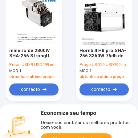
mineiro de 2800W
Hornbill H8 pro SHA-
SHA-256 StrongU
256 3360W 76db de
BTC 84Th Strongu
Preço:
USD 9-USD199 negotiable
Preço:
USD29-USD199 negotiable
MOQ:
1
MOQ:
1
obtenha o ultimo preço
obtenha o ultimo preço
contacto
contacto
Economize seu tempo
Deixe-nos contatar os melhores produtos
com você.