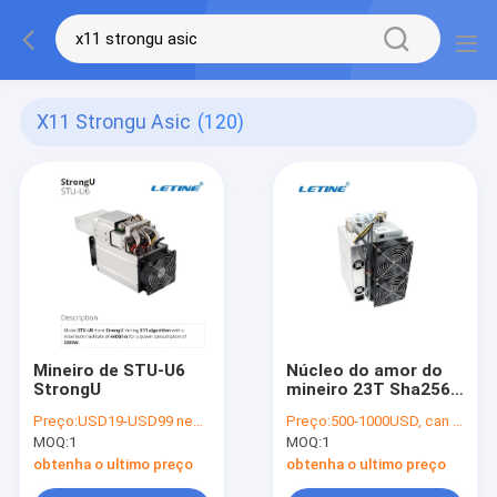
X11 Strongu Asic
(120)
Mineiro de STU-U6
Núcleo do amor do
StrongU
mineiro 23T Sha256
de A1 pro A1 2200W
Preço:
USD19-USD99 negotiable
Preço:
500-1000USD, can be negotiate
StrongU
MOQ:
1
MOQ:
1
obtenha o ultimo preço
obtenha o ultimo preço