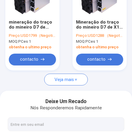
Sobre nós
Visita à fábrica
mineração do traço
Mineração do traço
do mineiro D7 de
do mineiro D7 de X11
Controle de qualidade
1770G Bitmain Asic
Bitmain Antminer D9
Preço:
USD1799（Negotiable）
Preço:
USD1288 （Negotiable）
Antminer D9 1.77Th
1770G D9 1.77Th
MOQ:
PCes 1
MOQ:
PCes 1
Asic
Asic
Contacte-nos
obtenha o ultimo preço
obtenha o ultimo preço
Notícias
contacto
contacto
Casos
Veja mais
Antminer asic de Bitmain
Deixe Um Recado
Nós Responderemos Rapidamente
Mineiro de Kaspa Asic
Escorpião Asic Miner