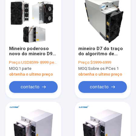
Mineiro poderoso
mineiro D7 do traço
novo do mineiro D9
do algoritmo de
X11 Asic do traço de
1770G 2839W
Preço:
USD8599- 8999 per antminer d9
Preço:
$5999-6999
Bitmain Antminer D9
Bitmain Asic
MOQ:
1 parte
MOQ:
Sobre os PCes 1
1770G 2839W
Antminer X11
1.286Th
obtenha o ultimo preço
obtenha o ultimo preço
contacto
contacto
Para casa
Produtos
Vídeos