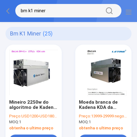
Bm K1 Miner
(25)
Mineiro 2250w do
Moeda branca de
algoritmo de Kadena
Kadena KDA da
da mineração do
mineração de
Preço:
USD1200-USD1800 negotiable
Preço:
13999-29999 negotiable
mineiro 15Th/S do
Ethernet Interface
MOQ:
1
MOQ:
1
Bm K1+ de Ibelink
For do mineiro do
iBeLink de BM-K1
obtenha o ultimo preço
obtenha o ultimo preço
74db 12V