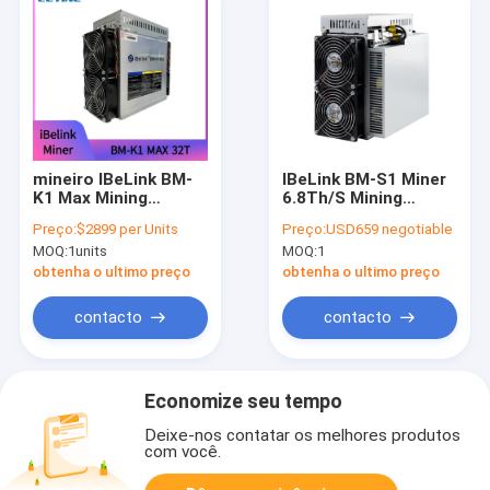
mineiro IBeLink BM-
IBeLink BM-S1 Miner
K1 Max Mining
6.8Th/S Mining
Kadena Algorithm
Blake2B-Sia
Preço:
$2899 per Units
Preço:
USD659 negotiable
32Th/S de 3200W
Algorithm Miner
MOQ:
1units
MOQ:
1
IBeLink
2350w
obtenha o ultimo preço
obtenha o ultimo preço
contacto
contacto
Economize seu tempo
Deixe-nos contatar os melhores produtos
com você.