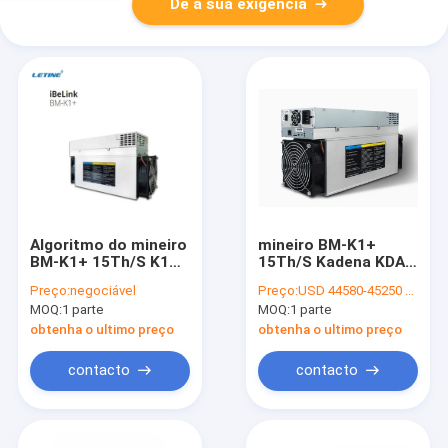
Dê a sua exigência
Algoritmo do mineiro
mineiro BM-K1+
BM-K1+ 15Th/S K1
15Th/S Kadena KDA
Blake 2s-Kadena do
2250W BM-K1 do
Preço:
negociável
Preço:
USD 44580-45250 per piece
iBeLink de CKB KDA
iBeLink 5.3Th/S
MOQ:
1 parte
MOQ:
1 parte
obtenha o ultimo preço
obtenha o ultimo preço
contacto
contacto