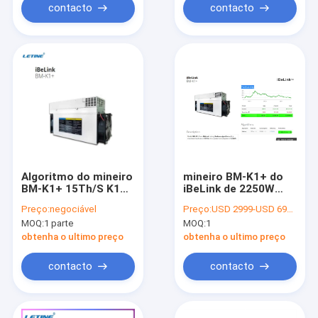
contacto
contacto
Algoritmo do mineiro
mineiro BM-K1+ do
BM-K1+ 15Th/S K1
iBeLink de 2250W
Blake 2s-Kadena do
74db para minar a
Preço:
negociável
Preço:
USD 2999-USD 6999 negotiable
iBeLink de CKB KDA
moeda de Kadena
MOQ:
1 parte
MOQ:
1
KDA
obtenha o ultimo preço
obtenha o ultimo preço
contacto
contacto