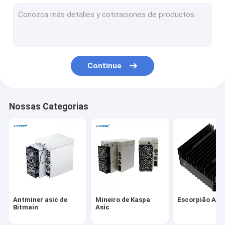
Whatsminer de Microbt
Novo mineiro asiático
Mineiro de Goldshell Asic
Continue
Mineiro de Jas
Canaan Avalon Mineiro
Nossas Categorias
Mineiro de Innosilicon Asic
mineiro do iBeLink
Mineiro Graphic Card
equipamento de mineração gpu
Antminer asic de
Mineiro de Kaspa
Escorpião Asi
Mineração do disco rígido
Bitmain
Asic