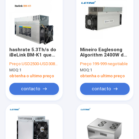
hashrate 5.3Th/s do
Mineiro Eaglesong
iBeLink BM-K1 que
Algorithm 2400W do
mina o consumo de
iBeLink de BM-N1
Preço:
USD2500-USD3080 negotiable
Preço:
199-999 negotiable
potência 835W do
6.6Th/S
MOQ:
1
MOQ:
1
algoritmo de Kadena.
obtenha o ultimo preço
obtenha o ultimo preço
contacto
contacto
Para casa
Produtos
Vídeos